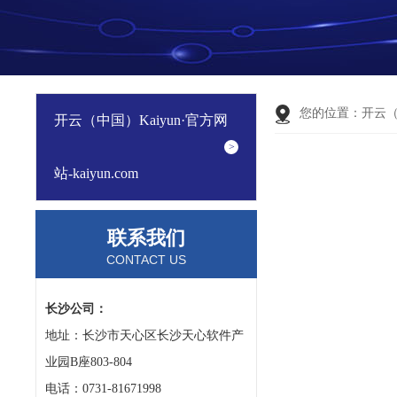
您的位置：
开云（
开云（中国）Kaiyun·官方网
站-kaiyun.com
联系我们
CONTACT US
长沙公司：
地址：长沙市天心区长沙天心软件产
业园B座803-804
电话：0731-81671998