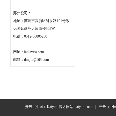
苏州公司：
地址：苏州市高新区科发路101号致
远国际商务大厦南楼503室
电话：0512-66806280
网址：latkavisa.com
邮箱：dmgis@163.com
开云（中国）Kaiyun·官方网站-kaiyun.com
|
开云（中国）K