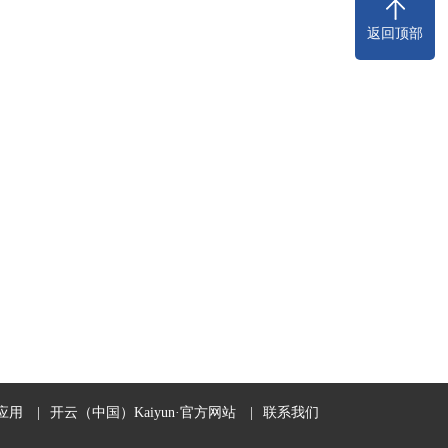
返回顶部
应用
|
开云（中国）Kaiyun·官方网站
|
联系我们