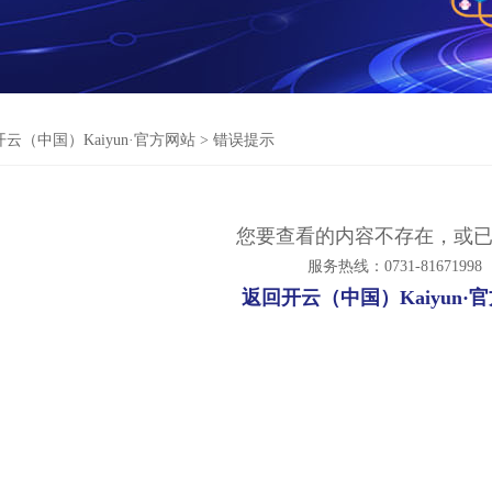
开云（中国）Kaiyun·官方网站
> 错误提示
您要查看的内容不存在，或
服务热线：0731-81671998
返回开云（中国）Kaiyun·