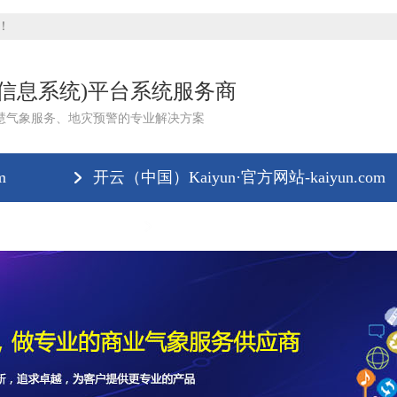
站！
理信息系统)平台系统服务商
慧气象服务、地灾预警的专业解决方案
m
开云（中国）Kaiyun·官方网站-kaiyun.com
un·官方网站
联系我们