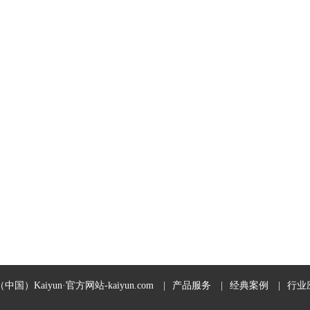
中国）Kaiyun·官方网站-kaiyun.com
|
产品服务
|
经典案例
|
行业