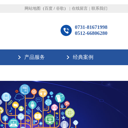
网站地图
（
百度
/
谷歌
）
|
在线留言
|
联系我们
0731-81671998
0512-66806280
产品服务
经典案例