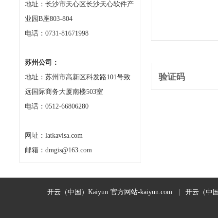
地址：长沙市天心区长沙天心软件产
业园B座803-804
电话：0731-81671998
苏州公司：
验证码
地址：苏州市高新区科发路101号致
远国际商务大厦南楼503室
电话：0512-66806280
网址：latkavisa.com
邮箱：dmgis@163.com
开云（中国）Kaiyun·官方网站-kaiyun.com
|
开云（中国）K