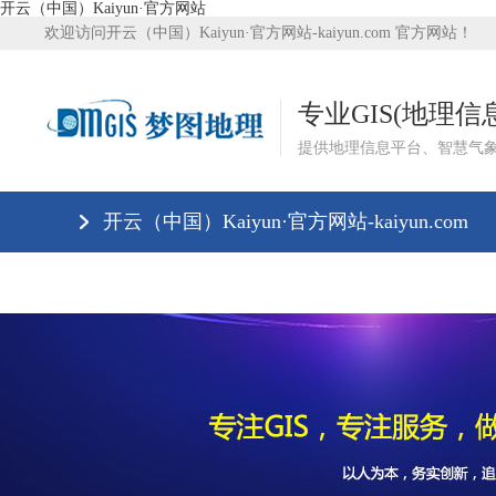
开云（中国）Kaiyun·官方网站
欢迎访问开云（中国）Kaiyun·官方网站-kaiyun.com 官方网站！
专业GIS(地理
提供地理信息平台、智慧气
开云（中国）Kaiyun·官方网站-kaiyun.com
行业应用
开云（中国）Kaiyun·