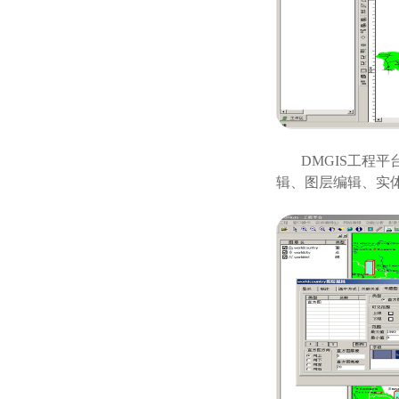
DMGIS工程平
辑、图层编辑、实