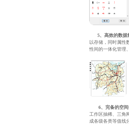
5、高效的数据
以存储，同时属性
性间的一体化管理
6、完备的空间
工作区抽稀、三角
成各级各类等值线