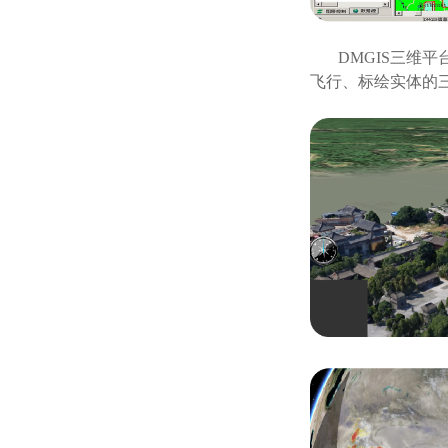
DMGIS三维平
飞行、标绘实体的