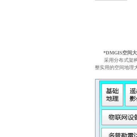
*DMGIS空间
采用分布式架构，可
整实用的空间地理