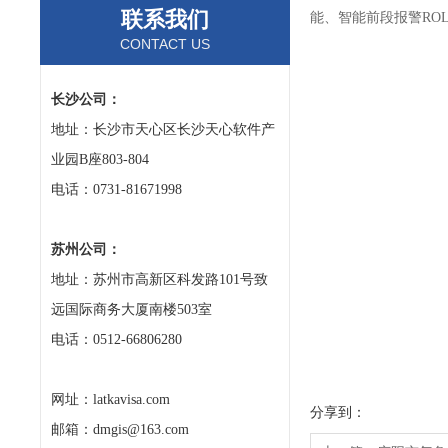
联系我们
能、智能前段报警
RO
CONTACT US
长沙公司：
地址：长沙市天心区长沙天心软件产
业园B座803-804
电话：0731-81671998
苏州公司：
地址：苏州市高新区科发路101号致
远国际商务大厦南楼503室
电话：0512-66806280
网址：latkavisa.com
分享到：
邮箱：dmgis@163.com