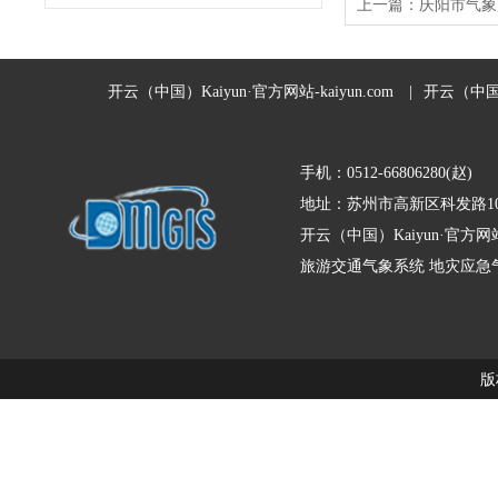
上一篇：
庆阳市气象
开云（中国）Kaiyun·官方网站-kaiyun.com
|
开云（中国）K
手机：0512-66806280(赵)
地址：苏州市高新区科发路10
开云（中国）Kaiyun·官方
旅游交通气象系统
地灾应急
版