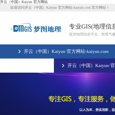
开云（中国）Kaiyun·官方网站
欢迎访问开云（中国）Kaiyun·官方网站-kaiyun.com 官方网站！
专业GIS(地理
提供地理信息平台、智慧气
开云（中国）Kaiyun·官方网站-kaiyun.com
行业应用
开云（中国）Kaiyun·