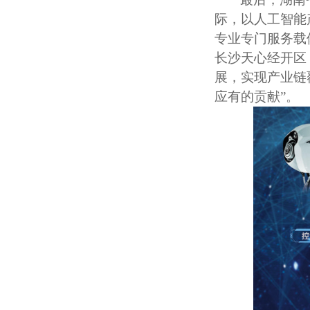
际，以人工智能
专业专门服务载
长沙天心经开区
展，实现产业链
应有的贡献”。