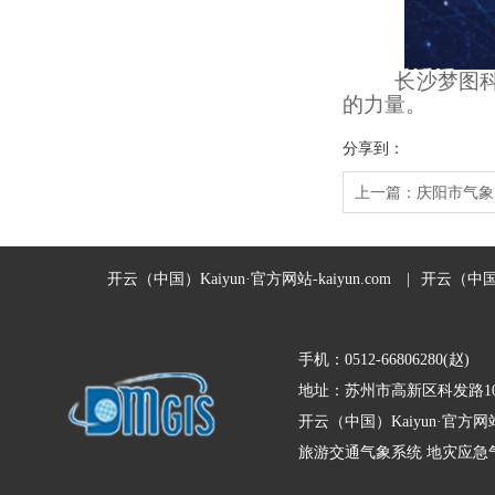
长沙梦图科
的力量。
分享到：
上一篇：
庆阳市气象
开云（中国）Kaiyun·官方网站-kaiyun.com
|
开云（中国）K
手机：0512-66806280(赵)
地址：苏州市高新区科发路10
开云（中国）Kaiyun·官方
旅游交通气象系统
地灾应急