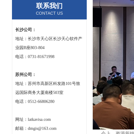
联系我们
CONTACT US
长沙公司：
地址：长沙市天心区长沙天心软件产
业园B座803-804
电话：0731-81671998
苏州公司：
地址：苏州市高新区科发路101号致
远国际商务大厦南楼503室
电话：0512-66806280
网址：latkavisa.com
邮箱：dmgis@163.com
会上，资源所