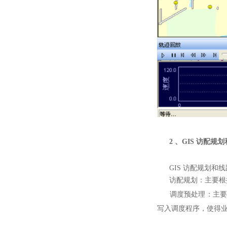
2 、GIS
访配规划
GIS 访配规划和线
访配规划：主要根据
调度预处理：主要是
写入调度程序，使得