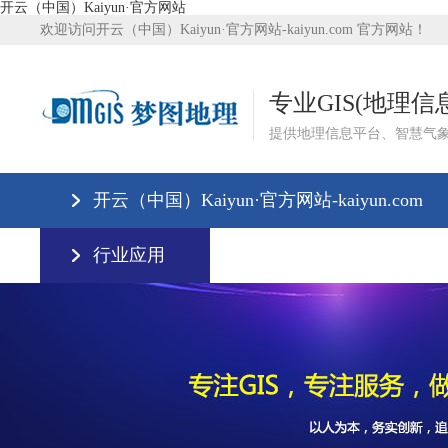
开云（中国）Kaiyun·官方网站
欢迎访问开云（中国）Kaiyun·官方网站-kaiyun.com 官方网站！
专业GIS(地理
提供地理信息平台、智慧气
开云（中国）Kaiyun·官方网站-kaiyun.com
行业应用
开云（中国）Kaiyun·