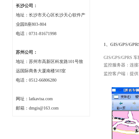
长沙公司：
地址：长沙市天心区长沙天心软件产
业园B座803-804
电话：0731-81671998
1、GIS/GPS/GPR
苏州公司：
GIS/GPS/GPR
地址：苏州市高新区科发路101号致
监控服务器：连接车
远国际商务大厦南楼503室
监控客户端：提供了
电话：0512-66806280
网址：latkavisa.com
邮箱：dmgis@163.com