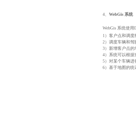
4、
WebGis
系统
WebGis 系统使
1）客户点和调度
2）
调度车辆和驾
3）
新增客户点的
4）
系统可以根据
5）
对某个车辆进
6
）
基于地图的统