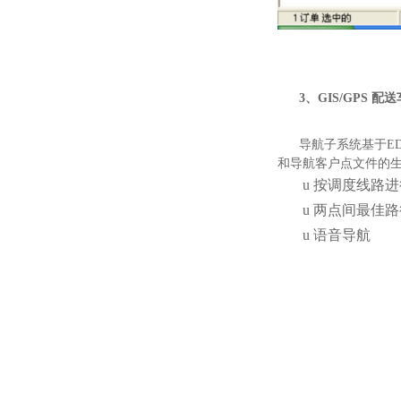
3、GIS/GPS
配送
导航子系统基于EDM
和导航客户点文件的
u
按调度线路进
u
两点间最佳路
u
语音导航