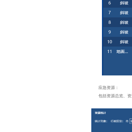
应急资源：
包括资源总览、资源