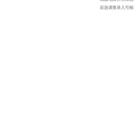
应急调查录入可根据