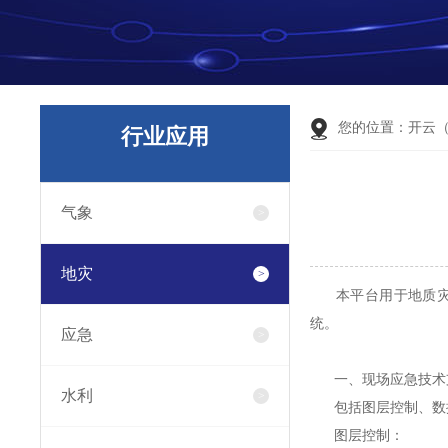
您的位置：
开云（
行业应用
气象
地灾
本平台用于地质灾害
统。
应急
一、现场应急技术
水利
包括图层控制、数据
图层控制：