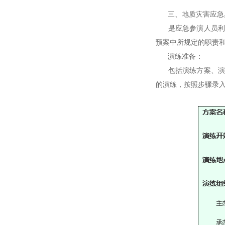
三、地质灾害应急
是应急参演人员利用
预案中所规定的职责
演练准备：
包括演练方案、演练
的演练，按照步骤录