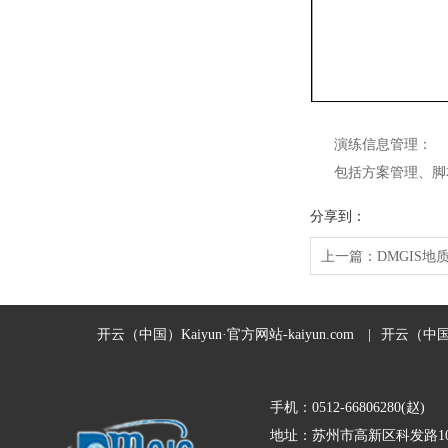
演练信息管理：
包括方案管理、脚本
分享到：
上一篇：
DMGIS
开云（中国）Kaiyun·官方网站-kaiyun.com
|
开云（中国）K
手机：0512-66806280(赵)
地址：苏州市高新区科发路10