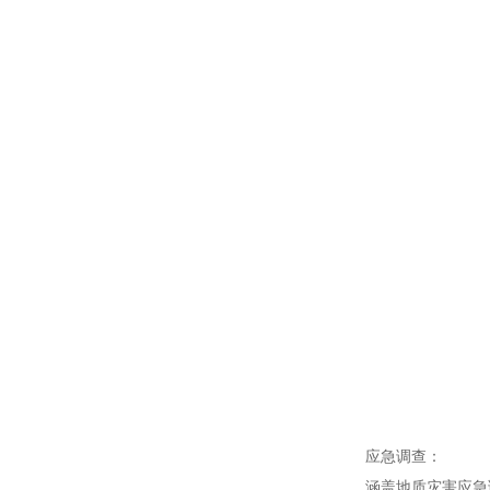
应急调查：
涵盖地质灾害应急调