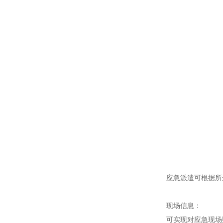
应急派遣可根据所选
现场信息：
可实现对应急现场照